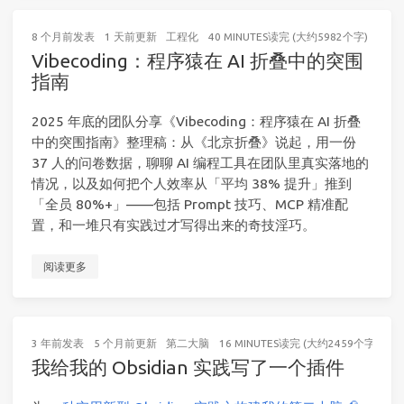
8 个月前
发表
1 天前
更新
工程化
40 MINUTES读完 (大约5982个字)
Vibecoding：程序猿在 AI 折叠中的突围
指南
2025 年底的团队分享《Vibecoding：程序猿在 AI 折叠
中的突围指南》整理稿：从《北京折叠》说起，用一份
37 人的问卷数据，聊聊 AI 编程工具在团队里真实落地的
情况，以及如何把个人效率从「平均 38% 提升」推到
「全员 80%+」——包括 Prompt 技巧、MCP 精准配
置，和一堆只有实践过才写得出来的奇技淫巧。
阅读更多
3 年前
发表
5 个月前
更新
第二大脑
16 MINUTES读完 (大约2459个字)
我给我的 Obsidian 实践写了一个插件