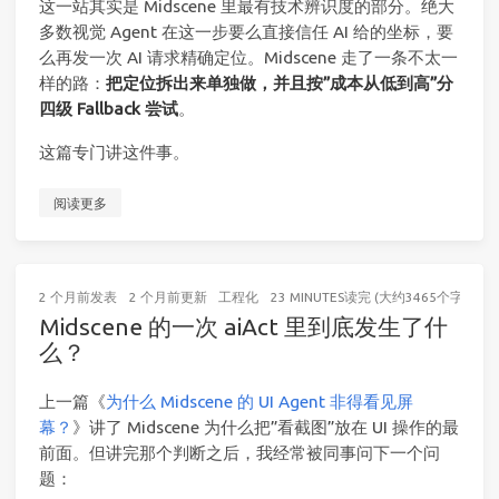
这一站其实是 Midscene 里最有技术辨识度的部分。绝大
多数视觉 Agent 在这一步要么直接信任 AI 给的坐标，要
么再发一次 AI 请求精确定位。Midscene 走了一条不太一
样的路：
把定位拆出来单独做，并且按”成本从低到高”分
四级 Fallback 尝试
。
这篇专门讲这件事。
阅读更多
2 个月前
发表
2 个月前
更新
工程化
23 MINUTES读完 (大约3465个字)
Midscene 的一次 aiAct 里到底发生了什
么？
上一篇《
为什么 Midscene 的 UI Agent 非得看见屏
幕？
》讲了 Midscene 为什么把”看截图”放在 UI 操作的最
前面。但讲完那个判断之后，我经常被同事问下一个问
题：