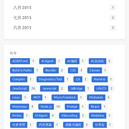
八月 2015
1
七月 2015
2
六月 2015
3
标签
AGENT.md
1
AI Agent
1
AI 编程
1
AI 自动化
5
Build in Public
1
Bundler
2
CSS
3
Canvas
1
Compiler
1
Diagnostics Tool
1
Git
2
Harness
1
JavaScript
26
Javascript
2
JsBridge
1
LifeOS
2
Linux
1
MCP
1
Micro Frontend
1
Midscene
5
Monorepo
4
Node.js
14
Prompt
1
React
1
Redux
1
UI Agent
5
Vibecoding
2
Webview
1
任务管理
1
内存泄漏
1
函数式编程
3
分享会
1